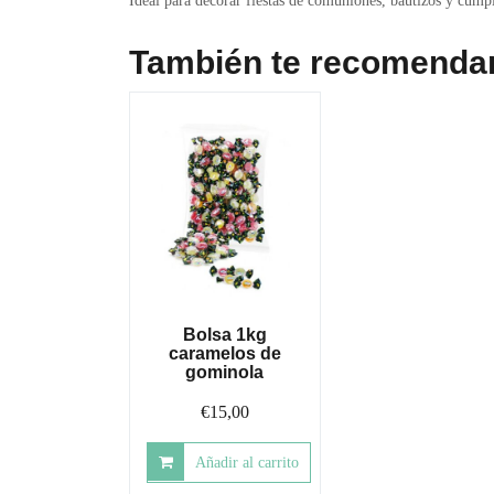
Ideal para decorar fiestas de comuniones, bautizos y cump
También te recomend
Bolsa 1kg
caramelos de
gominola
€
15,00
Añadir al carrito