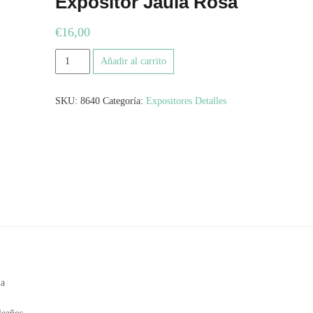
Expositor Jaula Rosa
€
16,00
Expositor
Añadir al carrito
Jaula
Rosa
SKU:
8640
Categoría:
Expositores Detalles
cantidad
la