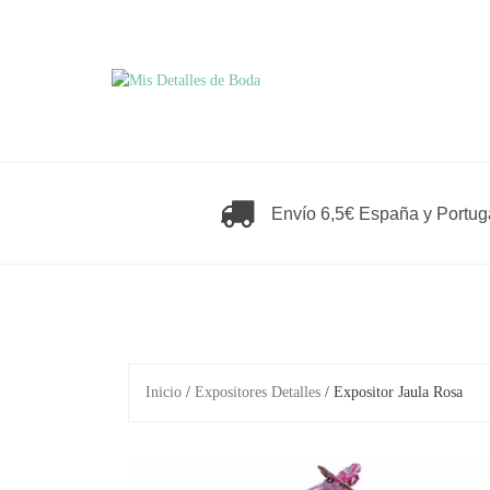
Saltar
al
contenido
Envío 6,5€ España y Portug
Inicio
/
Expositores Detalles
/ Expositor Jaula Rosa