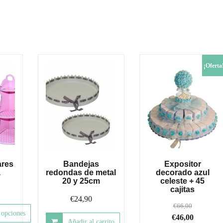
¡Oferta
ares
Bandejas
Expositor
a
redondas de metal
decorado azul
20 y 25cm
celeste + 45
cajitas
€
24,90
€
66,00
 opciones
El
El
€
46,00
Añadir al carrito