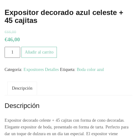
Expositor decorado azul celeste +
45 cajitas
€
66,00
El
El
€
46,00
precio
precio
Expositor
Añadir al carrito
original
actual
decorado
azul
era:
es:
Categoría:
Expositores Detalles
Etiqueta:
Boda color azul
celeste
€66,00.
€46,00.
+
45
Descripción
cajitas
cantidad
Descripción
Expositor decorado celeste + 45 cajitas con forma de cono decoradas.
Elegante expositor de boda, presentado en forma de tarta. Perfecto para
dar un toque de dulzura en un día tan especial. El expositor viene