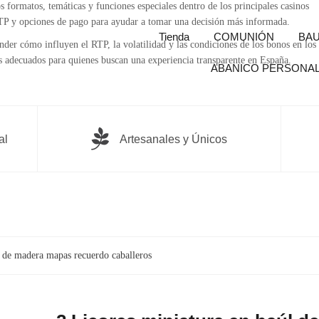
ormatos, temáticas y funciones especiales dentro de los principales casinos
TP y opciones de pago para ayudar a tomar una decisión más informada.
Tienda
COMUNIÓN
BAU
der cómo influyen el RTP, la volatilidad y las condiciones de los bonos en los
nos adecuados para quienes buscan una experiencia transparente en España.
ABANICO PERSONA
al
Artesanales y Únicos
l de madera mapas recuerdo caballeros