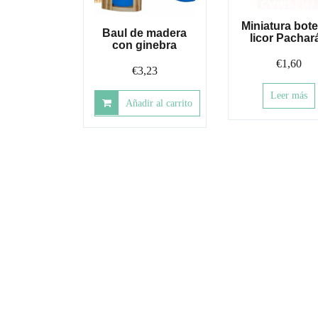
Miniatura botel
Baul de madera
licor Pachar
con ginebra
€
1,60
€
3,23
Leer más
Añadir al carrito