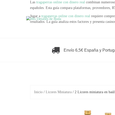
Las
tragaperras online con dinero real
combinan numerosos f
Saltar
españoles. Esta guía compara plataformas, proveedores, R
al
contenido
Jugar a
tragaperras online con dinero real
requiere compren
resultados. La guía analiza estos factores y presenta casi
Envío 6,5€ España y Portug
Inicio
/
Licores Miniatura
/ 2 Licores miniatura en baú