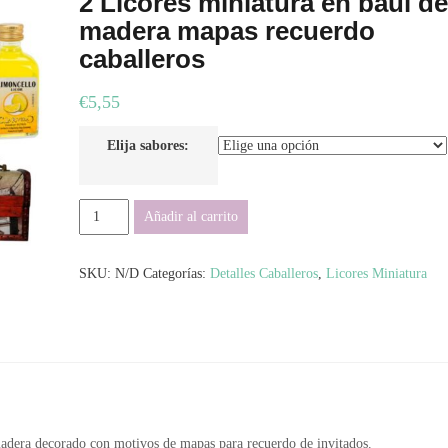
2 Licores miniatura en baúl de
madera mapas recuerdo
caballeros
€
5,55
Elija sabores:
2
Añadir al carrito
Licores
miniatura
SKU:
N/D
Categorías:
Detalles Caballeros
,
Licores Miniatura
en
baúl
de
madera
mapas
recuerdo
caballeros
cantidad
e madera decorado con motivos de mapas para recuerdo de invitados.