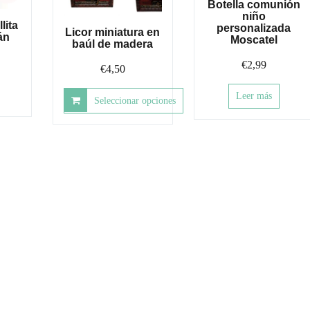
Botella comunión
niño
lita
personalizada
Licor miniatura en
án
Moscatel
baúl de madera
€
2,99
€
4,50
Leer más
Seleccionar opciones
Este
producto
tiene
múltiples
variantes.
Las
opciones
se
pueden
elegir
en
la
página