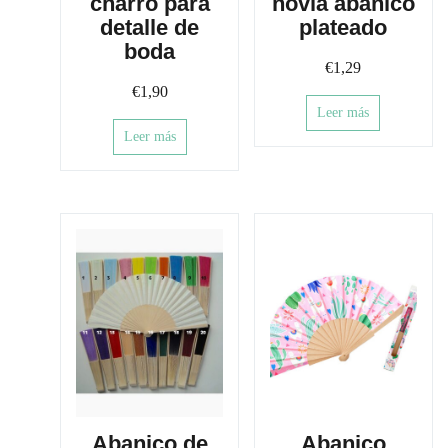
charro para
novia abanico
detalle de
plateado
boda
€
1,29
€
1,90
Leer más
Leer más
Abanico de
Abanico