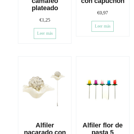
camafeo
con capuchón
plateado
€
0,97
€
1,25
Leer más
Leer más
Alfiler
Alfiler flor de
nacarado con
pasta 5