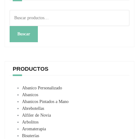
página
de
Buscar
producto
por:
Buscar
PRODUCTOS
Abanico Personalizado
Abanicos
Abanicos Pintados a Mano
Abrebotellas
Alfiler de Novia
Arbolitos
Aromaterapia
Bisuterías