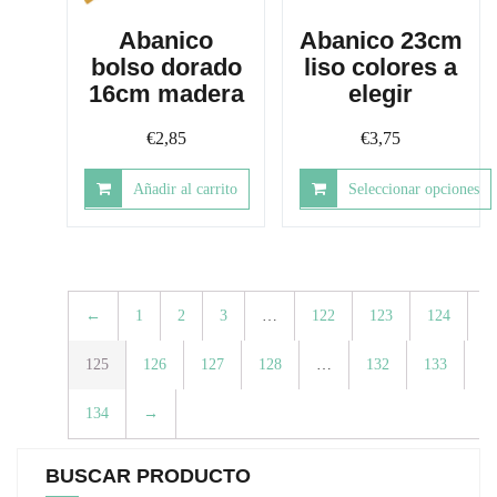
Abanico
Abanico 23cm
bolso dorado
liso colores a
16cm madera
elegir
€
2,85
€
3,75
Añadir al carrito
Seleccionar opciones
Este
producto
tiene
múltiples
←
1
2
3
…
122
123
124
variantes.
Las
125
126
127
128
…
132
133
opciones
se
134
→
pueden
elegir
en
BUSCAR PRODUCTO
la