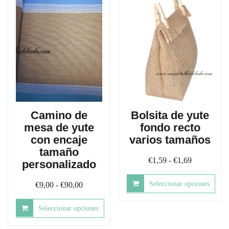
Camino de
Bolsita de yute
mesa de yute
fondo recto
con encaje
varios tamaños
tamaño
Rango
€
1,59
-
€
1,69
personalizado
de
Rango
Seleccionar opciones
€
9,00
-
€
90,00
precios:
de
desde
Este
Seleccionar opciones
precios:
producto
€1,59
tiene
desde
Este
hasta