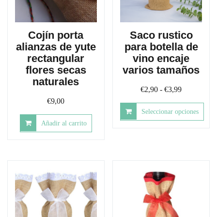
Cojín porta
Saco rustico
alianzas de yute
para botella de
rectangular
vino encaje
flores secas
varios tamaños
naturales
Rango
€
2,90
-
€
3,99
€
9,00
de
Seleccionar opciones
precios:
Añadir al carrito
desde
Este
producto
€2,90
tiene
hasta
múltiples
€3,99
variantes.
Las
opciones
se
pueden