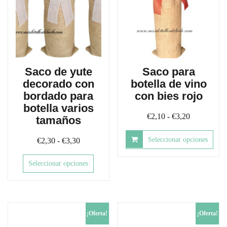
elegir
en
la
página
de
producto
Saco de yute
Saco para
decorado con
botella de vino
bordado para
con bies rojo
botella varios
Rango
€
2,10
-
€
3,20
tamaños
de
Rango
Seleccionar opciones
€
2,30
-
€
3,30
precios:
de
desde
Este
Este
Seleccionar opciones
precios:
producto
€2,10
producto
tiene
desde
hasta
tiene
múltiples
€2,30
€3,20
múltiples
variantes.
hasta
variantes.
Las
¡Oferta!
¡Oferta!
Las
€3,30
opciones
opciones