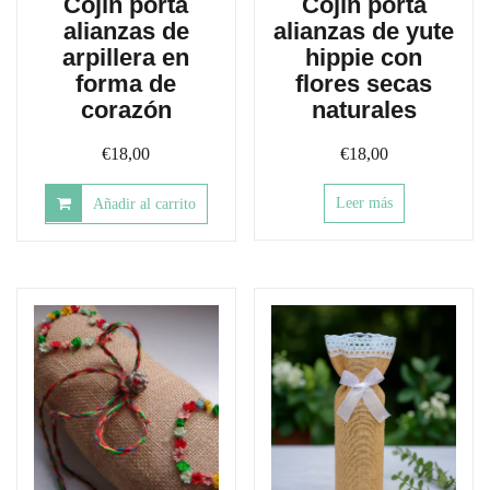
Cojín porta
Cojín porta
alianzas de
alianzas de yute
arpillera en
hippie con
forma de
flores secas
corazón
naturales
€
18,00
€
18,00
Leer más
Añadir al carrito