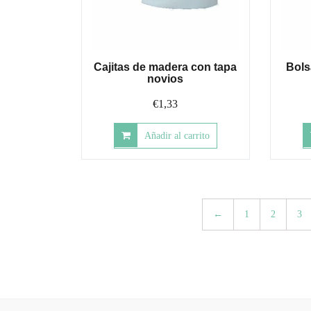
Cajitas de madera con tapa
Bols
novios
€
1,33
Añadir al carrito
←
1
2
3