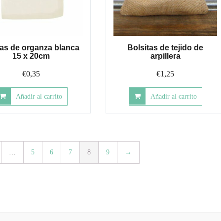
as de organza blanca
Bolsitas de tejido de
15 x 20cm
arpillera
€
0,35
€
1,25
Añadir al carrito
Añadir al carrito
…
5
6
7
8
9
→