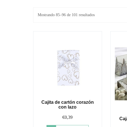
Ordenado
Mostrando 85–96 de 101 resultados
por
los
últimos
Cajita de cartón corazón
con lazo
€
0,39
Caj