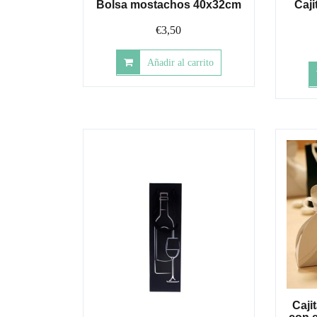
Bolsa mostachos 40x32cm
Caji
€
3,50
Añadir al carrito
Caji