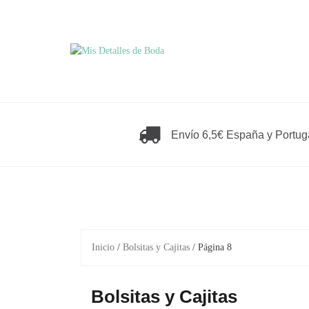
Saltar
al
contenido
Envío 6,5€ España y Portug
Inicio
/
Bolsitas y Cajitas
/ Página 8
Bolsitas y Cajitas